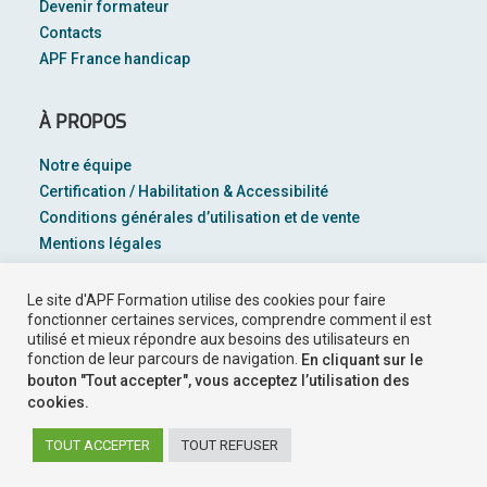
Devenir formateur
Contacts
APF France handicap
À PROPOS
Notre équipe
Certification / Habilitation & Accessibilité
Conditions générales d’utilisation et de vente
Mentions légales
Plan du site
Le site d'APF Formation utilise des cookies pour faire
Suivez-nous sur
fonctionner certaines services, comprendre comment il est
utilisé et mieux répondre aux besoins des utilisateurs en
fonction de leur parcours de navigation.
En cliquant sur le
bouton "Tout accepter", vous acceptez l’utilisation des
cookies.
TOUT ACCEPTER
TOUT REFUSER
Tous droits réservés APF Formation ©2021