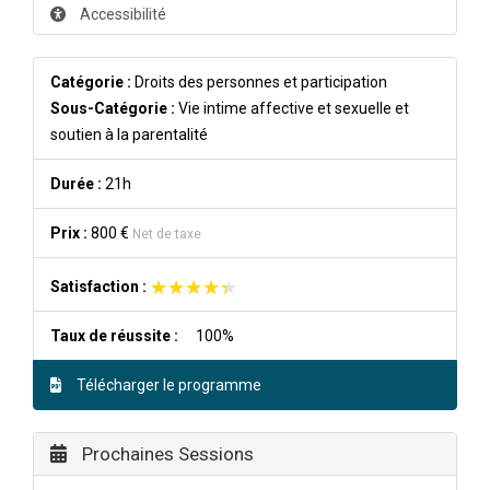
Accessibilité
Catégorie :
Droits des personnes et participation
Sous-Catégorie :
Vie intime affective et sexuelle et
soutien à la parentalité
Durée :
21h
Prix :
800 €
Net de taxe
★★★★★
★★★★★
Satisfaction :
Taux de réussite :
100%
Télécharger le programme
Prochaines Sessions